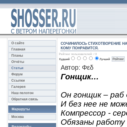
О сайте
СОЧИНИЛОСЬ СТИХОТВОРЕНИЕ НА
КОМУ ПОНРАВИТСЯ.
Главная
Рейтинг пользователей:
/ 0
Планы
Худший
Лучший
Отчёты
Автор: Φεδ
Статьи
Форум
Гонщик…
Ссылки
Галерея
Он гонщик – раб
Наш пелотон
Обратная связь
И без нее не мо
Маршруты
Компрессор - сер
Москва
Обязаны работу
Велоклубы