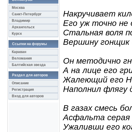
Москва
Накручивает кил
Санкт-Петербург
Владимир
Его уж точно не
Архангельск
Стальная воля п
Курск
Вершину гонщик 
Ссылки на форумы
Караван
Веломания
Он методично г
Балтийская звезда
А на лице его гр
Раздел для авторов
Жалеющий его Н
Описание
Наполнил флягу 
Регистрация
Вход для авторов
В газах смесь бо
Асфальта серая
Ужаливши его ко